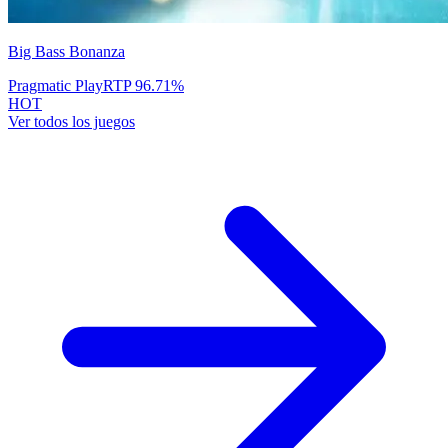
Big Bass Bonanza
Pragmatic Play
RTP
96.71
%
HOT
Ver todos los juegos