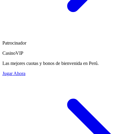
Patrocinador
CasinoVIP
Las mejores cuotas y bonos de bienvenida en Perú.
Jugar Ahora