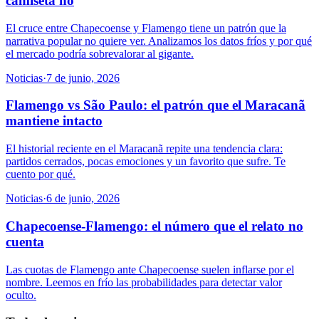
camiseta no
El cruce entre Chapecoense y Flamengo tiene un patrón que la
narrativa popular no quiere ver. Analizamos los datos fríos y por qué
el mercado podría sobrevalorar al gigante.
Noticias
·
7 de junio, 2026
Flamengo vs São Paulo: el patrón que el Maracanã
mantiene intacto
El historial reciente en el Maracanã repite una tendencia clara:
partidos cerrados, pocas emociones y un favorito que sufre. Te
cuento por qué.
Noticias
·
6 de junio, 2026
Chapecoense-Flamengo: el número que el relato no
cuenta
Las cuotas de Flamengo ante Chapecoense suelen inflarse por el
nombre. Leemos en frío las probabilidades para detectar valor
oculto.