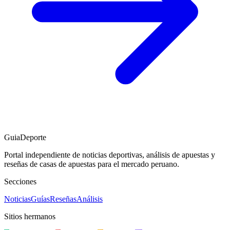
GuiaDeporte
Portal independiente de noticias deportivas, análisis de apuestas y
reseñas de casas de apuestas para el mercado peruano.
Secciones
Noticias
Guías
Reseñas
Análisis
Sitios hermanos