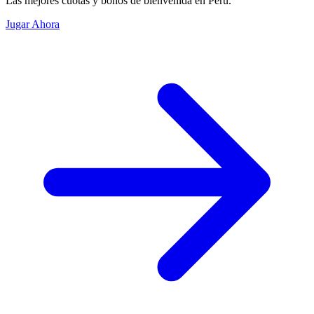
Las mejores cuotas y bonos de bienvenida en Perú.
Jugar Ahora