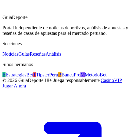
GuiaDeporte
Portal independiente de noticias deportivas, análisis de apuestas y
reseñas de casas de apuestas para el mercado peruano.
Secciones
Noticias
Guías
Reseñas
Análisis
Sitios hermanos
E
EstrategiasBet
T
TipsterPeru
B
BancaPro
M
MetodoBet
©
2026
GuiaDeporte
|
18+ Juega responsablemente
|
CasinoVIP
Jugar Ahora