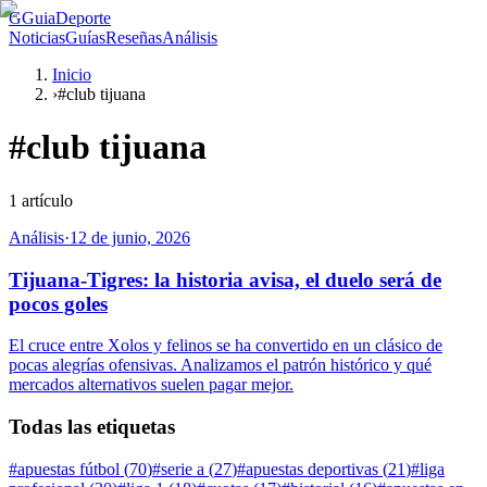
G
GuiaDeporte
Noticias
Guías
Reseñas
Análisis
Inicio
›
#club tijuana
#
club tijuana
1
artículo
Análisis
·
12 de junio, 2026
Tijuana-Tigres: la historia avisa, el duelo será de
pocos goles
El cruce entre Xolos y felinos se ha convertido en un clásico de
pocas alegrías ofensivas. Analizamos el patrón histórico y qué
mercados alternativos suelen pagar mejor.
Todas las etiquetas
#
apuestas fútbol
(
70
)
#
serie a
(
27
)
#
apuestas deportivas
(
21
)
#
liga