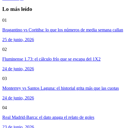
Lo más leído
01
Bragantino vs Coritiba: lo que los números de media semana callan
25 de junio, 2026
02
Fluminense 1.73: el cálculo frío que se escapa del 1X2
24 de junio, 2026
03
Monterrey vs Santos Laguna: el historial grita más que las cuotas
24 de junio, 2026
04
Real Madrid-Barça: el dato apaga el relato de goles
23 de junio, 2026