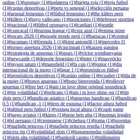
online
(
1
)
#
uruguay
(
1
)
#
inglaterra
(
1
)
#
tarjeta roja
(
1
)
#
roja futbol
(
1
)
#
cuotas deportivas
(
1
)
#
peru vs senegal
(
1
)
#
selección peruana
(
1
)
#
arsenal femenino
(
1
)
#
fútbol femenino
(
1
)
#
the killers peru
(
1
)
#
killers
(
1
)
#
rayo vallecano
(
1
)
#
posiciones
(
1
)
#
defensor sporting
(
1
)
#
nacional
(
1
)
#
fútbol uruguayo
(
1
)
#
cagliari
(
1
)
#
seattle
(
1
)
#
concacaf
(
1
)
#
europa league
(
1
)
#
cruz azul
(
1
)
#
emma stone
(
1
)
#
oscars 2026
(
1
)
#
google trends perú
(
1
)
#
barracas
(
1
)
#
central
(
1
)
#
tucuman
(
1
)
#
fórmula 1
(
1
)
#
kimi antonelli
(
1
)
#
mercedes f1
(
1
)
#
torneo apertura 2026
(
1
)
#
cincinnati
(
1
)
#
kaizen gaming
(
1
)
#
estrategia de apuestas
(
1
)
#
spurs
(
1
)
#
victor wembanyama
(
1
)
#
newcastle
(
1
)
#
deporte femenino
(
1
)
#
inter
(
1
)
#
mavericks
(
1
)
#
jayson tatum
(
1
)
#
mansfield
(
1
)
#
fa cup
(
1
)
#
junior
(
1
)
#
dia
internacional de la mujer
(
1
)
#
ligue 1
(
1
)
#
pronósticos fútbol
(
1
)
#
pronósticos deportivos
(
1
)
#
casino online
(
1
)
#
ecuabet
(
1
)
#
dia de
la mujer
(
1
)
#
bonos apuestas
(
1
)
#
bono bienvenida
(
1
)
#
rollover
apuestas
(
1
)
#
free bet
(
1
)
#
am i in love shine original soundtrack
(
1
)
#
rtp volatilidad
(
1
)
#
pelicans
(
1
)
#
am i in love shine ost
(
1
)
#
rtp
slots peru
(
1
)
#
handicap asiatico
(
1
)
#
apuestas handicap
(
1
)
#
handicap
0.5
(
1
)
#
handicap -1
(
1
)
#
tiros de esquina
(
1
)
#
factor altura futbol
(
1
)
#
altitud peru futbol
(
1
)
#
ventaja local altura
(
1
)
#
crash game
(
1
)
#
juego aviator
(
1
)
#
kings
(
1
)
#
prop bets nba
(
1
)
#
normas legales
(
1
)
#
el peruano
(
1
)
#
cremonese
(
1
)
#
chelsea
(
1
)
#
roma
(
1
)
#
juventus
(
1
)
#
starlight princess
(
1
)
#
starlight princess reseña
(
1
)
#
starlight
princess rtp
(
1
)
#
volatilidad slots
(
1
)
#
tragamonedas volatilidad
(
1
)
#
slots alta volatilidad
(
1
)
#
bankroll casino
(
1
)
#
millonarios