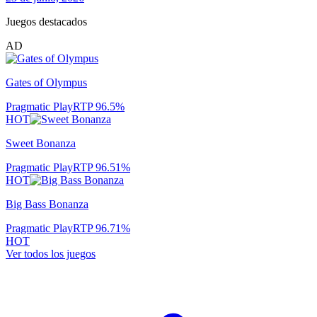
Juegos destacados
AD
Gates of Olympus
Pragmatic Play
RTP
96.5
%
HOT
Sweet Bonanza
Pragmatic Play
RTP
96.51
%
HOT
Big Bass Bonanza
Pragmatic Play
RTP
96.71
%
HOT
Ver todos los juegos