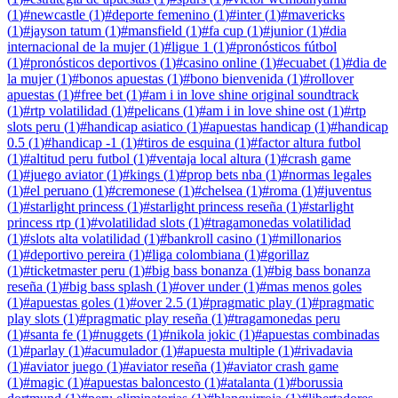
(
1
)
#
newcastle
(
1
)
#
deporte femenino
(
1
)
#
inter
(
1
)
#
mavericks
(
1
)
#
jayson tatum
(
1
)
#
mansfield
(
1
)
#
fa cup
(
1
)
#
junior
(
1
)
#
dia
internacional de la mujer
(
1
)
#
ligue 1
(
1
)
#
pronósticos fútbol
(
1
)
#
pronósticos deportivos
(
1
)
#
casino online
(
1
)
#
ecuabet
(
1
)
#
dia de
la mujer
(
1
)
#
bonos apuestas
(
1
)
#
bono bienvenida
(
1
)
#
rollover
apuestas
(
1
)
#
free bet
(
1
)
#
am i in love shine original soundtrack
(
1
)
#
rtp volatilidad
(
1
)
#
pelicans
(
1
)
#
am i in love shine ost
(
1
)
#
rtp
slots peru
(
1
)
#
handicap asiatico
(
1
)
#
apuestas handicap
(
1
)
#
handicap
0.5
(
1
)
#
handicap -1
(
1
)
#
tiros de esquina
(
1
)
#
factor altura futbol
(
1
)
#
altitud peru futbol
(
1
)
#
ventaja local altura
(
1
)
#
crash game
(
1
)
#
juego aviator
(
1
)
#
kings
(
1
)
#
prop bets nba
(
1
)
#
normas legales
(
1
)
#
el peruano
(
1
)
#
cremonese
(
1
)
#
chelsea
(
1
)
#
roma
(
1
)
#
juventus
(
1
)
#
starlight princess
(
1
)
#
starlight princess reseña
(
1
)
#
starlight
princess rtp
(
1
)
#
volatilidad slots
(
1
)
#
tragamonedas volatilidad
(
1
)
#
slots alta volatilidad
(
1
)
#
bankroll casino
(
1
)
#
millonarios
(
1
)
#
deportivo pereira
(
1
)
#
liga colombiana
(
1
)
#
gorillaz
(
1
)
#
ticketmaster peru
(
1
)
#
big bass bonanza
(
1
)
#
big bass bonanza
reseña
(
1
)
#
big bass splash
(
1
)
#
over under
(
1
)
#
mas menos goles
(
1
)
#
apuestas goles
(
1
)
#
over 2.5
(
1
)
#
pragmatic play
(
1
)
#
pragmatic
play slots
(
1
)
#
pragmatic play reseña
(
1
)
#
tragamonedas peru
(
1
)
#
santa fe
(
1
)
#
nuggets
(
1
)
#
nikola jokic
(
1
)
#
apuestas combinadas
(
1
)
#
parlay
(
1
)
#
acumulador
(
1
)
#
apuesta multiple
(
1
)
#
rivadavia
(
1
)
#
aviator juego
(
1
)
#
aviator reseña
(
1
)
#
aviator crash game
(
1
)
#
magic
(
1
)
#
apuestas baloncesto
(
1
)
#
atalanta
(
1
)
#
borussia