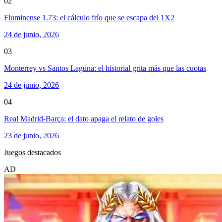
02
Fluminense 1.73: el cálculo frío que se escapa del 1X2
24 de junio, 2026
03
Monterrey vs Santos Laguna: el historial grita más que las cuotas
24 de junio, 2026
04
Real Madrid-Barça: el dato apaga el relato de goles
23 de junio, 2026
Juegos destacados
AD