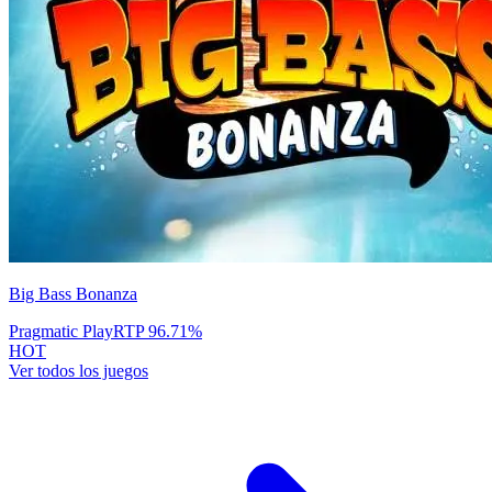
Big Bass Bonanza
Pragmatic Play
RTP
96.71
%
HOT
Ver todos los juegos