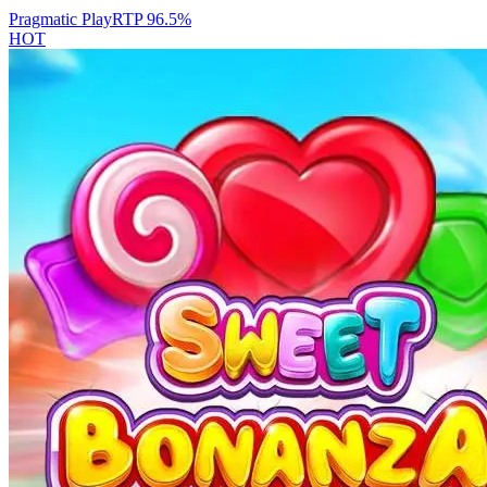
Pragmatic Play
RTP
96.5
%
HOT