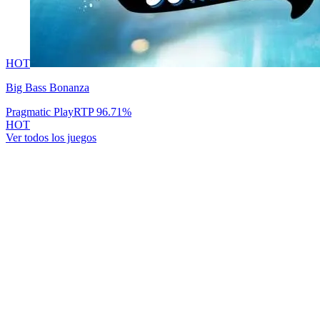
HOT
Big Bass Bonanza
Pragmatic Play
RTP
96.71
%
HOT
Ver todos los juegos