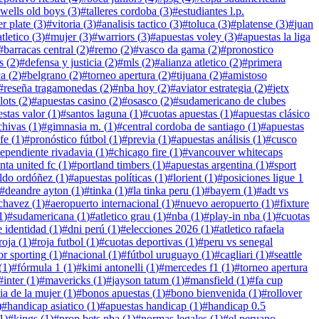
wells old boys
(
3
)
#
talleres cordoba
(
3
)
#
estudiantes l.p.
er plate
(
3
)
#
vitoria
(
3
)
#
analisis tactico
(
3
)
#
toluca
(
3
)
#
platense
(
3
)
#
juan
atletico
(
3
)
#
mujer
(
3
)
#
warriors
(
3
)
#
apuestas voley
(
3
)
#
apuestas la liga
#
barracas central
(
2
)
#
remo
(
2
)
#
vasco da gama
(
2
)
#
pronostico
s
(
2
)
#
defensa y justicia
(
2
)
#
mls
(
2
)
#
alianza atletico
(
2
)
#
primera
ca
(
2
)
#
belgrano
(
2
)
#
torneo apertura
(
2
)
#
tijuana
(
2
)
#
amistoso
#
reseña tragamonedas
(
2
)
#
nba hoy
(
2
)
#
aviator estrategia
(
2
)
#
jetx
lots
(
2
)
#
apuestas casino
(
2
)
#
osasco
(
2
)
#
sudamericano de clubes
stas valor
(
1
)
#
santos laguna
(
1
)
#
cuotas apuestas
(
1
)
#
apuestas clásico
chivas
(
1
)
#
gimnasia m.
(
1
)
#
central cordoba de santiago
(
1
)
#
apuestas
fe
(
1
)
#
pronóstico fútbol
(
1
)
#
previa
(
1
)
#
apuestas análisis
(
1
)
#
cusco
ependiente rivadavia
(
1
)
#
chicago fire
(
1
)
#
vancouver whitecaps
anta united fc
(
1
)
#
portland timbers
(
1
)
#
apuestas argentina
(
1
)
#
sport
ldo ordóñez
(
1
)
#
apuestas políticas
(
1
)
#
lorient
(
1
)
#
posiciones ligue 1
#
deandre ayton
(
1
)
#
tinka
(
1
)
#
la tinka peru
(
1
)
#
bayern
(
1
)
#
adt vs
 chavez
(
1
)
#
aeropuerto internacional
(
1
)
#
nuevo aeropuerto
(
1
)
#
fixture
1
)
#
sudamericana
(
1
)
#
atletico grau
(
1
)
#
nba
(
1
)
#
play-in nba
(
1
)
#
cuotas
 identidad
(
1
)
#
dni perú
(
1
)
#
elecciones 2026
(
1
)
#
atletico rafaela
roja
(
1
)
#
roja futbol
(
1
)
#
cuotas deportivas
(
1
)
#
peru vs senegal
or sporting
(
1
)
#
nacional
(
1
)
#
fútbol uruguayo
(
1
)
#
cagliari
(
1
)
#
seattle
(
1
)
#
fórmula 1
(
1
)
#
kimi antonelli
(
1
)
#
mercedes f1
(
1
)
#
torneo apertura
#
inter
(
1
)
#
mavericks
(
1
)
#
jayson tatum
(
1
)
#
mansfield
(
1
)
#
fa cup
ia de la mujer
(
1
)
#
bonos apuestas
(
1
)
#
bono bienvenida
(
1
)
#
rollover
)
#
handicap asiatico
(
1
)
#
apuestas handicap
(
1
)
#
handicap 0.5
1
)
#
kings
(
1
)
#
prop bets nba
(
1
)
#
normas legales
(
1
)
#
el peruano