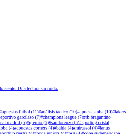
o siente. Una lectura sin ruido.
#
apuestas futbol
(
11
)
#
análisis táctico
(
10
)
#
apuestas nba
(
10
)
#
lakers
eportivo garcilaso
(
7
)
#
champions league
(
7
)
#
rb bragantino
real madrid
(
5
)
#
gremio
(
5
)
#
san lorenzo
(
5
)
#
sporting cristal
rdoba
(
4
)
#
apuestas corners
(
4
)
#
bahia
(
4
)
#
mirassol
(
4
)
#
lanus
eportivo riestra
(
4
)
#
boca juniors
(
4
)
#
psg
(
4
)
#
copa sudamericana