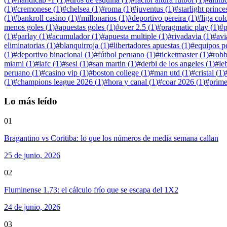
(
1
)
#
cremonese
(
1
)
#
chelsea
(
1
)
#
roma
(
1
)
#
juventus
(
1
)
#
starlight prince
(
1
)
#
bankroll casino
(
1
)
#
millonarios
(
1
)
#
deportivo pereira
(
1
)
#
liga co
menos goles
(
1
)
#
apuestas goles
(
1
)
#
over 2.5
(
1
)
#
pragmatic play
(
1
)
#
p
(
1
)
#
parlay
(
1
)
#
acumulador
(
1
)
#
apuesta multiple
(
1
)
#
rivadavia
(
1
)
#
avi
eliminatorias
(
1
)
#
blanquirroja
(
1
)
#
libertadores apuestas
(
1
)
#
equipos p
(
1
)
#
deportivo binacional
(
1
)
#
fútbol peruano
(
1
)
#
ticketmaster
(
1
)
#
robb
miami
(
1
)
#
lafc
(
1
)
#
sesi
(
1
)
#
san martin
(
1
)
#
derbi de los angeles
(
1
)
#
le
peruano
(
1
)
#
casino vip
(
1
)
#
boston college
(
1
)
#
man utd
(
1
)
#
cristal
(
1
)
(
1
)
#
champions league 2026
(
1
)
#
hora y canal
(
1
)
#
coar 2026
(
1
)
#
prime
Lo más leído
01
Bragantino vs Coritiba: lo que los números de media semana callan
25 de junio, 2026
02
Fluminense 1.73: el cálculo frío que se escapa del 1X2
24 de junio, 2026
03