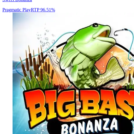
Pragmatic Play
RTP
96.51
%