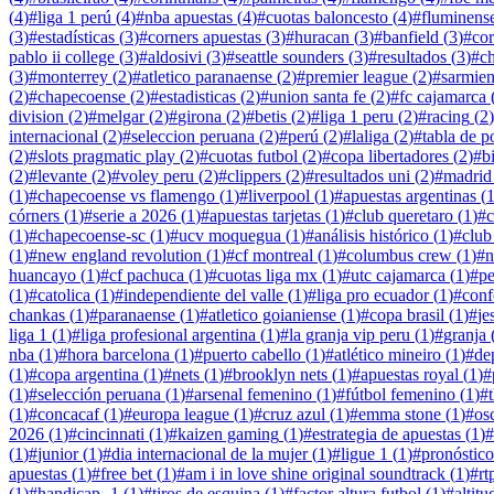
(
4
)
#
liga 1 perú
(
4
)
#
nba apuestas
(
4
)
#
cuotas baloncesto
(
4
)
#
fluminens
(
3
)
#
estadísticas
(
3
)
#
corners apuestas
(
3
)
#
huracan
(
3
)
#
banfield
(
3
)
#
cor
pablo ii college
(
3
)
#
aldosivi
(
3
)
#
seattle sounders
(
3
)
#
resultados
(
3
)
#
c
(
3
)
#
monterrey
(
2
)
#
atletico paranaense
(
2
)
#
premier league
(
2
)
#
sarmien
(
2
)
#
chapecoense
(
2
)
#
estadisticas
(
2
)
#
union santa fe
(
2
)
#
fc cajamarca
division
(
2
)
#
melgar
(
2
)
#
girona
(
2
)
#
betis
(
2
)
#
liga 1 peru
(
2
)
#
racing
(
2
)
internacional
(
2
)
#
seleccion peruana
(
2
)
#
perú
(
2
)
#
laliga
(
2
)
#
tabla de p
(
2
)
#
slots pragmatic play
(
2
)
#
cuotas futbol
(
2
)
#
copa libertadores
(
2
)
#
b
(
2
)
#
levante
(
2
)
#
voley peru
(
2
)
#
clippers
(
2
)
#
resultados uni
(
2
)
#
madrid
(
1
)
#
chapecoense vs flamengo
(
1
)
#
liverpool
(
1
)
#
apuestas argentinas
(
córners
(
1
)
#
serie a 2026
(
1
)
#
apuestas tarjetas
(
1
)
#
club queretaro
(
1
)
#
c
(
1
)
#
chapecoense-sc
(
1
)
#
ucv moquegua
(
1
)
#
análisis histórico
(
1
)
#
club
(
1
)
#
new england revolution
(
1
)
#
cf montreal
(
1
)
#
columbus crew
(
1
)
#
n
huancayo
(
1
)
#
cf pachuca
(
1
)
#
cuotas liga mx
(
1
)
#
utc cajamarca
(
1
)
#
pe
(
1
)
#
catolica
(
1
)
#
independiente del valle
(
1
)
#
liga pro ecuador
(
1
)
#
conf
chankas
(
1
)
#
paranaense
(
1
)
#
atletico goianiense
(
1
)
#
copa brasil
(
1
)
#
je
liga 1
(
1
)
#
liga profesional argentina
(
1
)
#
la granja vip peru
(
1
)
#
granja
nba
(
1
)
#
hora barcelona
(
1
)
#
puerto cabello
(
1
)
#
atlético mineiro
(
1
)
#
de
(
1
)
#
copa argentina
(
1
)
#
nets
(
1
)
#
brooklyn nets
(
1
)
#
apuestas royal
(
1
)
#
(
1
)
#
selección peruana
(
1
)
#
arsenal femenino
(
1
)
#
fútbol femenino
(
1
)
#
(
1
)
#
concacaf
(
1
)
#
europa league
(
1
)
#
cruz azul
(
1
)
#
emma stone
(
1
)
#
os
2026
(
1
)
#
cincinnati
(
1
)
#
kaizen gaming
(
1
)
#
estrategia de apuestas
(
1
)
#
(
1
)
#
junior
(
1
)
#
dia internacional de la mujer
(
1
)
#
ligue 1
(
1
)
#
pronóstico
apuestas
(
1
)
#
free bet
(
1
)
#
am i in love shine original soundtrack
(
1
)
#
rt
(
1
)
#
handicap -1
(
1
)
#
tiros de esquina
(
1
)
#
factor altura futbol
(
1
)
#
altitu