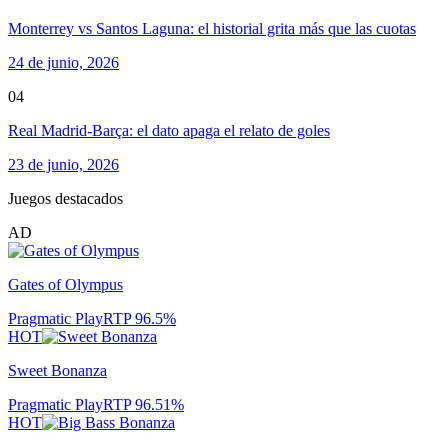
Monterrey vs Santos Laguna: el historial grita más que las cuotas
24 de junio, 2026
04
Real Madrid-Barça: el dato apaga el relato de goles
23 de junio, 2026
Juegos destacados
AD
Gates of Olympus
Pragmatic Play
RTP
96.5
%
HOT
Sweet Bonanza
Pragmatic Play
RTP
96.51
%
HOT