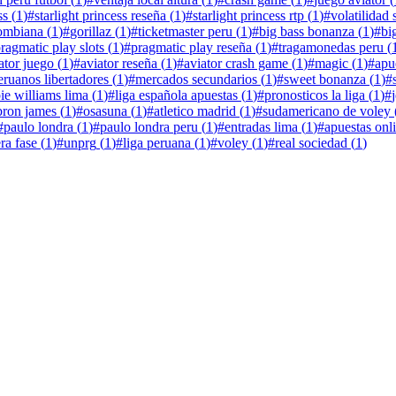
ss
(
1
)
#
starlight princess reseña
(
1
)
#
starlight princess rtp
(
1
)
#
volatilidad 
lombiana
(
1
)
#
gorillaz
(
1
)
#
ticketmaster peru
(
1
)
#
big bass bonanza
(
1
)
#
bi
ragmatic play slots
(
1
)
#
pragmatic play reseña
(
1
)
#
tragamonedas peru
(
ator juego
(
1
)
#
aviator reseña
(
1
)
#
aviator crash game
(
1
)
#
magic
(
1
)
#
apu
eruanos libertadores
(
1
)
#
mercados secundarios
(
1
)
#
sweet bonanza
(
1
)
#
ie williams lima
(
1
)
#
liga española apuestas
(
1
)
#
pronosticos la liga
(
1
)
#
bron james
(
1
)
#
osasuna
(
1
)
#
atletico madrid
(
1
)
#
sudamericano de voley
#
paulo londra
(
1
)
#
paulo londra peru
(
1
)
#
entradas lima
(
1
)
#
apuestas onl
ra fase
(
1
)
#
unprg
(
1
)
#
liga peruana
(
1
)
#
voley
(
1
)
#
real sociedad
(
1
)