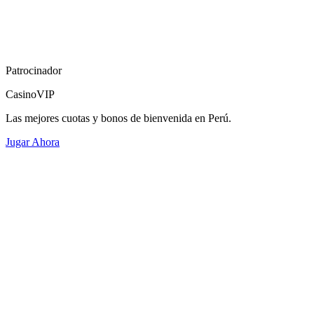
Patrocinador
CasinoVIP
Las mejores cuotas y bonos de bienvenida en Perú.
Jugar Ahora