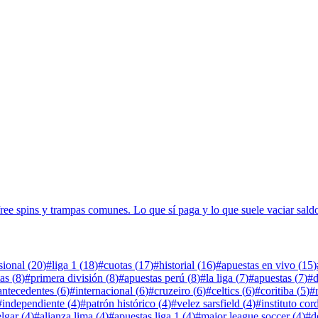
ee spins y trampas comunes. Lo que sí paga y lo que suele vaciar sald
sional
(
20
)
#
liga 1
(
18
)
#
cuotas
(
17
)
#
historial
(
16
)
#
apuestas en vivo
(
15
)
tas
(
8
)
#
primera división
(
8
)
#
apuestas perú
(
8
)
#
la liga
(
7
)
#
apuestas
(
7
)
#
d
antecedentes
(
6
)
#
internacional
(
6
)
#
cruzeiro
(
6
)
#
celtics
(
6
)
#
coritiba
(
5
)
#
#
independiente
(
4
)
#
patrón histórico
(
4
)
#
velez sarsfield
(
4
)
#
instituto co
lgar
(
4
)
#
alianza lima
(
4
)
#
apuestas liga 1
(
4
)
#
major league soccer
(
4
)
#
d