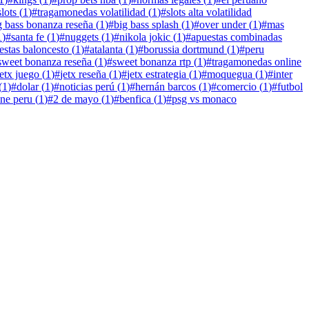
slots
(
1
)
#
tragamonedas volatilidad
(
1
)
#
slots alta volatilidad
g bass bonanza reseña
(
1
)
#
big bass splash
(
1
)
#
over under
(
1
)
#
mas
1
)
#
santa fe
(
1
)
#
nuggets
(
1
)
#
nikola jokic
(
1
)
#
apuestas combinadas
estas baloncesto
(
1
)
#
atalanta
(
1
)
#
borussia dortmund
(
1
)
#
peru
sweet bonanza reseña
(
1
)
#
sweet bonanza rtp
(
1
)
#
tragamonedas online
jetx juego
(
1
)
#
jetx reseña
(
1
)
#
jetx estrategia
(
1
)
#
moquegua
(
1
)
#
inter
(
1
)
#
dolar
(
1
)
#
noticias perú
(
1
)
#
hernán barcos
(
1
)
#
comercio
(
1
)
#
futbol
ine peru
(
1
)
#
2 de mayo
(
1
)
#
benfica
(
1
)
#
psg vs monaco