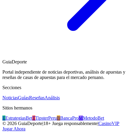
GuiaDeporte
Portal independiente de noticias deportivas, análisis de apuestas y
reseñas de casas de apuestas para el mercado peruano.
Secciones
Noticias
Guías
Reseñas
Análisis
Sitios hermanos
E
EstrategiasBet
T
TipsterPeru
B
BancaPro
M
MetodoBet
©
2026
GuiaDeporte
|
18+ Juega responsablemente
|
CasinoVIP
Jugar Ahora