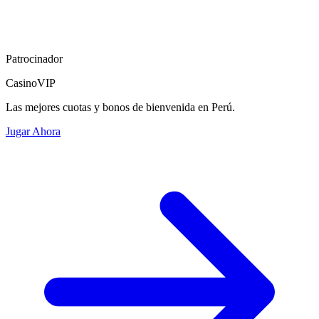
Patrocinador
CasinoVIP
Las mejores cuotas y bonos de bienvenida en Perú.
Jugar Ahora