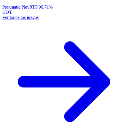
Pragmatic Play
RTP
96.71
%
HOT
Ver todos los juegos