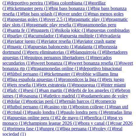
(
1
)
#
deportivo pereira
(
1
)
#
liga colombiana
(
1
)
#
gorillaz
(
1
)
#
ticketmaster peru
(
1
)
#
big bass bonanza
(
1
)
#
big bass bonanza
reseña
(
1
)
#
big bass splash
(
1
)
#
over under
(
1
)
#
mas menos goles
(
1
)
#
apuestas goles
(
1
)
#
over 2.5
(
1
)
#
pragmatic play
(
1
)
#
pragmatic
play slots
(
1
)
#
pragmatic play reseña
(
1
)
#
tragamonedas peru
(
1
)
#
santa fe
(
1
)
#
nuggets
(
1
)
#
nikola jokic
(
1
)
#
apuestas combinadas
(
1
)
#
parlay
(
1
)
#
acumulador
(
1
)
#
apuesta multiple
(
1
)
#
rivadavia
(
1
)
#
aviator juego
(
1
)
#
aviator reseña
(
1
)
#
aviator crash game
(
1
)
#
magic
(
1
)
#
apuestas baloncesto
(
1
)
#
atalanta
(
1
)
#
borussia
dortmund
(
1
)
#
peru eliminatorias
(
1
)
#
blanquirroja
(
1
)
#
libertadores
apuestas
(
1
)
#
equipos peruanos libertadores
(
1
)
#
mercados
secundarios
(
1
)
#
sweet bonanza
(
1
)
#
sweet bonanza reseña
(
1
)
#
sweet
bonanza rtp
(
1
)
#
tragamonedas online
(
1
)
#
deportivo binacional
(
1
)
#
fútbol peruano
(
1
)
#
ticketmaster
(
1
)
#
robbie williams lima
(
1
)
#
liga española apuestas
(
1
)
#
pronosticos la liga
(
1
)
#
jetx juego
(
1
)
#
jetx reseña
(
1
)
#
jetx estrategia
(
1
)
#
moquegua
(
1
)
#
inter miami
(
1
)
#
lafc
(
1
)
#
sesi
(
1
)
#
san martin
(
1
)
#
derbi de los angeles
(
1
)
#
lebron
james
(
1
)
#
osasuna
(
1
)
#
atletico madrid
(
1
)
#
sudamericano de voley
(
1
)
#
dolar
(
1
)
#
noticias perú
(
1
)
#
hernán barcos
(
1
)
#
comercio
(
1
)
#
futbol peruano
(
1
)
#
casino vip
(
1
)
#
boston college
(
1
)
#
man utd
(
1
)
#
cristal
(
1
)
#
paulo londra
(
1
)
#
paulo londra peru
(
1
)
#
entradas lima
(
1
)
#
apuestas online peru
(
1
)
#
2 de mayo
(
1
)
#
benfica
(
1
)
#
psg vs
monaco
(
1
)
#
champions league 2026
(
1
)
#
hora y canal
(
1
)
#
coar 2026
(
1
)
#
primera fase
(
1
)
#
unprg
(
1
)
#
liga peruana
(
1
)
#
voley
(
1
)
#
real
sociedad
(
1
)