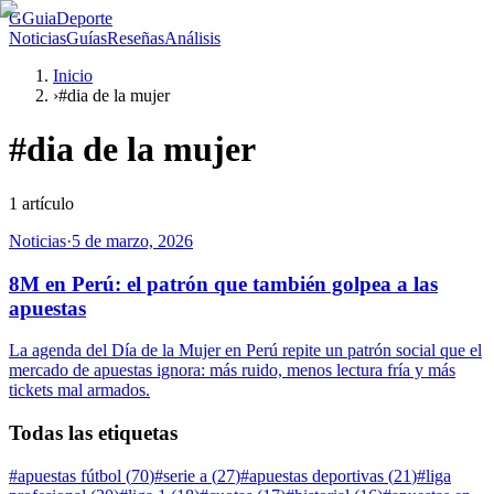
G
GuiaDeporte
Noticias
Guías
Reseñas
Análisis
Inicio
›
#dia de la mujer
#
dia de la mujer
1
artículo
Noticias
·
5 de marzo, 2026
8M en Perú: el patrón que también golpea a las
apuestas
La agenda del Día de la Mujer en Perú repite un patrón social que el
mercado de apuestas ignora: más ruido, menos lectura fría y más
tickets mal armados.
Todas las etiquetas
#
apuestas fútbol
(
70
)
#
serie a
(
27
)
#
apuestas deportivas
(
21
)
#
liga