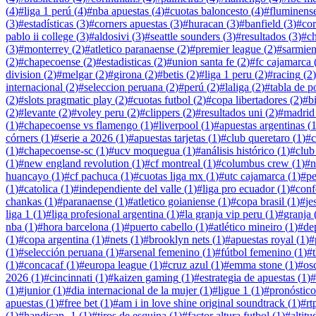
(
4
)
#
liga 1 perú
(
4
)
#
nba apuestas
(
4
)
#
cuotas baloncesto
(
4
)
#
fluminens
(
3
)
#
estadísticas
(
3
)
#
corners apuestas
(
3
)
#
huracan
(
3
)
#
banfield
(
3
)
#
cor
pablo ii college
(
3
)
#
aldosivi
(
3
)
#
seattle sounders
(
3
)
#
resultados
(
3
)
#
c
(
3
)
#
monterrey
(
2
)
#
atletico paranaense
(
2
)
#
premier league
(
2
)
#
sarmien
(
2
)
#
chapecoense
(
2
)
#
estadisticas
(
2
)
#
union santa fe
(
2
)
#
fc cajamarca
division
(
2
)
#
melgar
(
2
)
#
girona
(
2
)
#
betis
(
2
)
#
liga 1 peru
(
2
)
#
racing
(
2
)
internacional
(
2
)
#
seleccion peruana
(
2
)
#
perú
(
2
)
#
laliga
(
2
)
#
tabla de p
(
2
)
#
slots pragmatic play
(
2
)
#
cuotas futbol
(
2
)
#
copa libertadores
(
2
)
#
b
(
2
)
#
levante
(
2
)
#
voley peru
(
2
)
#
clippers
(
2
)
#
resultados uni
(
2
)
#
madrid
(
1
)
#
chapecoense vs flamengo
(
1
)
#
liverpool
(
1
)
#
apuestas argentinas
(
córners
(
1
)
#
serie a 2026
(
1
)
#
apuestas tarjetas
(
1
)
#
club queretaro
(
1
)
#
c
(
1
)
#
chapecoense-sc
(
1
)
#
ucv moquegua
(
1
)
#
análisis histórico
(
1
)
#
club
(
1
)
#
new england revolution
(
1
)
#
cf montreal
(
1
)
#
columbus crew
(
1
)
#
n
huancayo
(
1
)
#
cf pachuca
(
1
)
#
cuotas liga mx
(
1
)
#
utc cajamarca
(
1
)
#
pe
(
1
)
#
catolica
(
1
)
#
independiente del valle
(
1
)
#
liga pro ecuador
(
1
)
#
conf
chankas
(
1
)
#
paranaense
(
1
)
#
atletico goianiense
(
1
)
#
copa brasil
(
1
)
#
je
liga 1
(
1
)
#
liga profesional argentina
(
1
)
#
la granja vip peru
(
1
)
#
granja
nba
(
1
)
#
hora barcelona
(
1
)
#
puerto cabello
(
1
)
#
atlético mineiro
(
1
)
#
de
(
1
)
#
copa argentina
(
1
)
#
nets
(
1
)
#
brooklyn nets
(
1
)
#
apuestas royal
(
1
)
#
(
1
)
#
selección peruana
(
1
)
#
arsenal femenino
(
1
)
#
fútbol femenino
(
1
)
#
(
1
)
#
concacaf
(
1
)
#
europa league
(
1
)
#
cruz azul
(
1
)
#
emma stone
(
1
)
#
os
2026
(
1
)
#
cincinnati
(
1
)
#
kaizen gaming
(
1
)
#
estrategia de apuestas
(
1
)
#
(
1
)
#
junior
(
1
)
#
dia internacional de la mujer
(
1
)
#
ligue 1
(
1
)
#
pronóstico
apuestas
(
1
)
#
free bet
(
1
)
#
am i in love shine original soundtrack
(
1
)
#
rt
(
1
)
#
handicap -1
(
1
)
#
tiros de esquina
(
1
)
#
factor altura futbol
(
1
)
#
altitu