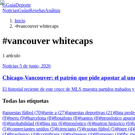
G
GuiaDeporte
Noticias
Guías
Reseñas
Análisis
Inicio
›
#vancouver whitecaps
#
vancouver whitecaps
1
artículo
Noticias
·
5 de junio, 2026
Chicago-Vancouver: el patrón que pide apostar al un
El historial reciente de este cruce de MLS muestra partidos trabados y 
Todas las etiquetas
#
apuestas fútbol
(
70
)
#
serie a
(
27
)
#
apuestas deportivas
(
21
)
#
liga profe
(
9
)
#
peru
(
9
)
#
barcelona
(
8
)
#
botafogo
(
8
)
#
santos
(
8
)
#
pronóstico apues
(
6
)
#
probabilidad
(
6
)
#
liga mx
(
6
)
#
pronóstico
(
6
)
#
patron historico
(
6
)
#
(
5
)
#
comerciantes unidos
(
5
)
#
cienciano
(
5
)
#
cuotas fútbol
(
5
)
#
tigre
(
4
)
(
4
)
#
brasileirao
(
4
)
#
corinthians
(
4
)
#
palmeiras
(
4
)
#
flamengo
(
4
)
#
fbc me