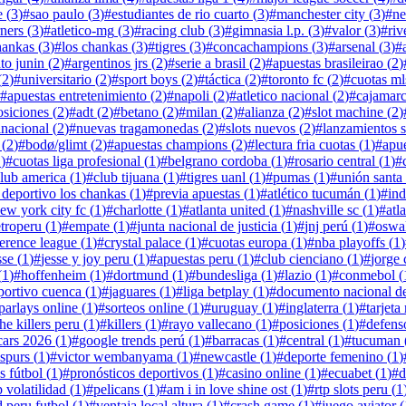
e
(
3
)
#
sao paulo
(
3
)
#
estudiantes de rio cuarto
(
3
)
#
manchester city
(
3
)
#
ne
ners
(
3
)
#
atletico-mg
(
3
)
#
racing club
(
3
)
#
gimnasia l.p.
(
3
)
#
valor
(
3
)
#
riv
hankas
(
3
)
#
los chankas
(
3
)
#
tigres
(
3
)
#
concachampions
(
3
)
#
arsenal
(
3
)
#
to junin
(
2
)
#
argentinos jrs
(
2
)
#
serie a brasil
(
2
)
#
apuestas brasileirao
(
2
)
(
2
)
#
universitario
(
2
)
#
sport boys
(
2
)
#
táctica
(
2
)
#
toronto fc
(
2
)
#
cuotas ml
#
apuestas entretenimiento
(
2
)
#
napoli
(
2
)
#
atletico nacional
(
2
)
#
cajamar
osiciones
(
2
)
#
adt
(
2
)
#
betano
(
2
)
#
milan
(
2
)
#
alianza
(
2
)
#
slot machine
(
2
)
inacional
(
2
)
#
nuevas tragamonedas
(
2
)
#
slots nuevos
(
2
)
#
lanzamientos s
(
2
)
#
bodø/glimt
(
2
)
#
apuestas champions
(
2
)
#
lectura fria cuotas
(
1
)
#
apue
1
)
#
cuotas liga profesional
(
1
)
#
belgrano cordoba
(
1
)
#
rosario central
(
1
)
#
lub america
(
1
)
#
club tijuana
(
1
)
#
tigres uanl
(
1
)
#
pumas
(
1
)
#
unión santa 
 deportivo los chankas
(
1
)
#
previa apuestas
(
1
)
#
atlético tucumán
(
1
)
#
ind
ew york city fc
(
1
)
#
charlotte
(
1
)
#
atlanta united
(
1
)
#
nashville sc
(
1
)
#
atl
troperu
(
1
)
#
empate
(
1
)
#
junta nacional de justicia
(
1
)
#
jnj perú
(
1
)
#
oswa
erence league
(
1
)
#
crystal palace
(
1
)
#
cuotas europa
(
1
)
#
nba playoffs
(
1
)
sse
(
1
)
#
jesse y joy peru
(
1
)
#
apuestas peru
(
1
)
#
club cienciano
(
1
)
#
jorge
(
1
)
#
hoffenheim
(
1
)
#
dortmund
(
1
)
#
bundesliga
(
1
)
#
lazio
(
1
)
#
conmebol
(
portivo cuenca
(
1
)
#
jaguares
(
1
)
#
liga betplay
(
1
)
#
documento nacional de
parlays online
(
1
)
#
sorteos online
(
1
)
#
uruguay
(
1
)
#
inglaterra
(
1
)
#
tarjeta 
the killers peru
(
1
)
#
killers
(
1
)
#
rayo vallecano
(
1
)
#
posiciones
(
1
)
#
defens
cars 2026
(
1
)
#
google trends perú
(
1
)
#
barracas
(
1
)
#
central
(
1
)
#
tucuman
spurs
(
1
)
#
victor wembanyama
(
1
)
#
newcastle
(
1
)
#
deporte femenino
(
1
)
s fútbol
(
1
)
#
pronósticos deportivos
(
1
)
#
casino online
(
1
)
#
ecuabet
(
1
)
#
d
p volatilidad
(
1
)
#
pelicans
(
1
)
#
am i in love shine ost
(
1
)
#
rtp slots peru
(
1
d peru futbol
(
1
)
#
ventaja local altura
(
1
)
#
crash game
(
1
)
#
juego aviator
(