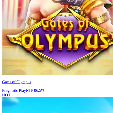
Gates of Olympus
Pragmatic Play
RTP
96.5
%
HOT