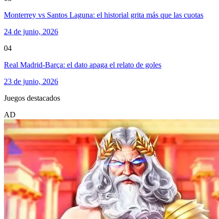
Monterrey vs Santos Laguna: el historial grita más que las cuotas
24 de junio, 2026
04
Real Madrid-Barça: el dato apaga el relato de goles
23 de junio, 2026
Juegos destacados
AD