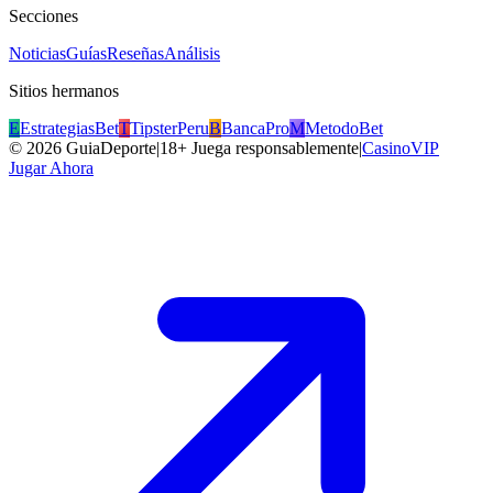
Secciones
Noticias
Guías
Reseñas
Análisis
Sitios hermanos
E
EstrategiasBet
T
TipsterPeru
B
BancaPro
M
MetodoBet
©
2026
GuiaDeporte
|
18+ Juega responsablemente
|
CasinoVIP
Jugar Ahora