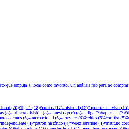
elato que empuja al local como favorito. Un análisis frío para no compr
sional
(
20
)
#
liga 1
(
18
)
#
cuotas
(
17
)
#
historial
(
16
)
#
apuestas en vivo
(
15
)
tas
(
8
)
#
primera división
(
8
)
#
apuestas perú
(
8
)
#
la liga
(
7
)
#
apuestas
(
7
)
#
d
antecedentes
(
6
)
#
internacional
(
6
)
#
cruzeiro
(
6
)
#
celtics
(
6
)
#
coritiba
(
5
)
#
#
independiente
(
4
)
#
patrón histórico
(
4
)
#
velez sarsfield
(
4
)
#
instituto co
lgar
(
4
)
#
alianza lima
(
4
)
#
apuestas liga 1
(
4
)
#
major league soccer
(
4
)
#
d