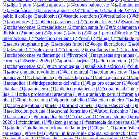
(
4
)
#
liga 1 perú
(
4
)
#
nba apuestas
(
4
)
#
cuotas baloncesto
(
4
)
#
fluminens
(
3
)
#
estadísticas
(
3
)
#
corners apuestas
(
3
)
#
huracan
(
3
)
#
banfield
(
3
)
#
cor
pablo ii college
(
3
)
#
aldosivi
(
3
)
#
seattle sounders
(
3
)
#
resultados
(
3
)
#
c
(
3
)
#
monterrey
(
2
)
#
atletico paranaense
(
2
)
#
premier league
(
2
)
#
sarmien
(
2
)
#
chapecoense
(
2
)
#
estadisticas
(
2
)
#
union santa fe
(
2
)
#
fc cajamarca
division
(
2
)
#
melgar
(
2
)
#
girona
(
2
)
#
betis
(
2
)
#
liga 1 peru
(
2
)
#
racing
(
2
)
internacional
(
2
)
#
seleccion peruana
(
2
)
#
perú
(
2
)
#
laliga
(
2
)
#
tabla de p
(
2
)
#
slots pragmatic play
(
2
)
#
cuotas futbol
(
2
)
#
copa libertadores
(
2
)
#
b
(
2
)
#
levante
(
2
)
#
voley peru
(
2
)
#
clippers
(
2
)
#
resultados uni
(
2
)
#
madrid
(
1
)
#
chapecoense vs flamengo
(
1
)
#
liverpool
(
1
)
#
apuestas argentinas
(
córners
(
1
)
#
serie a 2026
(
1
)
#
apuestas tarjetas
(
1
)
#
club queretaro
(
1
)
#
c
(
1
)
#
chapecoense-sc
(
1
)
#
ucv moquegua
(
1
)
#
análisis histórico
(
1
)
#
club
(
1
)
#
new england revolution
(
1
)
#
cf montreal
(
1
)
#
columbus crew
(
1
)
#
n
huancayo
(
1
)
#
cf pachuca
(
1
)
#
cuotas liga mx
(
1
)
#
utc cajamarca
(
1
)
#
pe
(
1
)
#
catolica
(
1
)
#
independiente del valle
(
1
)
#
liga pro ecuador
(
1
)
#
conf
chankas
(
1
)
#
paranaense
(
1
)
#
atletico goianiense
(
1
)
#
copa brasil
(
1
)
#
je
liga 1
(
1
)
#
liga profesional argentina
(
1
)
#
la granja vip peru
(
1
)
#
granja
nba
(
1
)
#
hora barcelona
(
1
)
#
puerto cabello
(
1
)
#
atlético mineiro
(
1
)
#
de
(
1
)
#
copa argentina
(
1
)
#
nets
(
1
)
#
brooklyn nets
(
1
)
#
apuestas royal
(
1
)
#
(
1
)
#
selección peruana
(
1
)
#
arsenal femenino
(
1
)
#
fútbol femenino
(
1
)
#
(
1
)
#
concacaf
(
1
)
#
europa league
(
1
)
#
cruz azul
(
1
)
#
emma stone
(
1
)
#
os
2026
(
1
)
#
cincinnati
(
1
)
#
kaizen gaming
(
1
)
#
estrategia de apuestas
(
1
)
#
(
1
)
#
junior
(
1
)
#
dia internacional de la mujer
(
1
)
#
ligue 1
(
1
)
#
pronóstico
apuestas
(
1
)
#
free bet
(
1
)
#
am i in love shine original soundtrack
(
1
)
#
rt
(
1
)
#
handicap -1
(
1
)
#
tiros de esquina
(
1
)
#
factor altura futbol
(
1
)
#
altitu