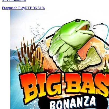
Pragmatic Play
RTP
96.51
%