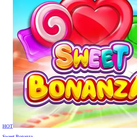
HOT
Sweet Bonanza