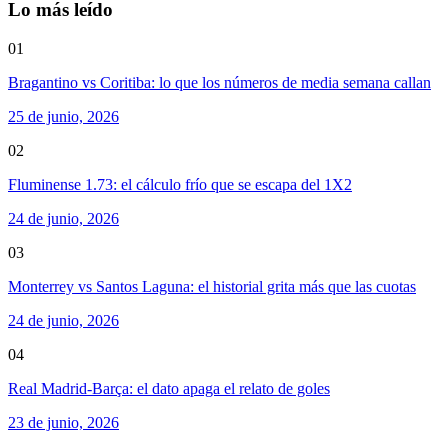
Lo más leído
01
Bragantino vs Coritiba: lo que los números de media semana callan
25 de junio, 2026
02
Fluminense 1.73: el cálculo frío que se escapa del 1X2
24 de junio, 2026
03
Monterrey vs Santos Laguna: el historial grita más que las cuotas
24 de junio, 2026
04
Real Madrid-Barça: el dato apaga el relato de goles
23 de junio, 2026