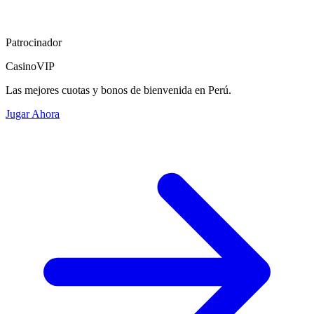
Patrocinador
CasinoVIP
Las mejores cuotas y bonos de bienvenida en Perú.
Jugar Ahora