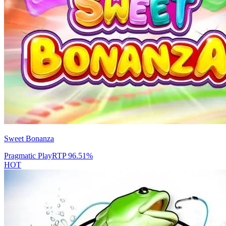
Sweet Bonanza
Pragmatic Play
RTP
96.51
%
HOT