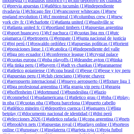
moquegua
(
1
)
#
análisis histórico
(
1
)
#
club deportivo los chankas
(
1
)
#
previa apuestas
(
1
)
#
atlético tucumán
(
1
)
#
independiente
rivadavia
(
1
)
#
chicago fire
(
1
)
#
vancouver whitecaps
(
1
)
#
new
england revolution
(
1
)
#
cf montreal
(
1
)
#
columbus crew
(
1
)
#
new
york city fc
(
1
)
#
charlotte
(
1
)
#
atlanta united
(
1
)
#
nashville sc
(
1
)
#
atlanta united fc
(
1
)
#
portland timbers
(
1
)
#
apuestas argentina
(
1
)
#
sport huancayo
(
1
)
#
cf pachuca
(
1
)
#
cuotas liga mx
(
1
)
#
utc
cajamarca
(
1
)
#
petroperu
(
1
)
#
empate
(
1
)
#
junta nacional de justicia
(
1
)
#
jnj perú
(
1
)
#
oswaldo ordóñez
(
1
)
#
apuestas políticas
(
1
)
#
lorient
(
1
)
#
posiciones ligue 1
(
1
)
#
catolica
(
1
)
#
independiente del valle
(
1
)
#
liga pro ecuador
(
1
)
#
conference league
(
1
)
#
crystal palace
(
1
)
#
cuotas europa
(
1
)
#
nba playoffs
(
1
)
#
deandre ayton
(
1
)
#
tinka
(
1
)
#
la tinka peru
(
1
)
#
bayern
(
1
)
#
adt vs chankas
(
1
)
#
paranaense
(
1
)
#
atletico goianiense
(
1
)
#
copa brasil
(
1
)
#
jesse
(
1
)
#
jesse y joy peru
(
1
)
#
apuestas peru
(
1
)
#
club cienciano
(
1
)
#
jorge chavez
(
1
)
#
aeropuerto internacional
(
1
)
#
nuevo aeropuerto
(
1
)
#
fixture liga 1
(
1
)
#
liga profesional argentina
(
1
)
#
la granja vip peru
(
1
)
#
granja
(
1
)
#
hoffenheim
(
1
)
#
dortmund
(
1
)
#
bundesliga
(
1
)
#
lazio
(
1
)
#
conmebol
(
1
)
#
sudamericana
(
1
)
#
atletico grau
(
1
)
#
nba
(
1
)
#
play-
in nba
(
1
)
#
cuotas nba
(
1
)
#
hora barcelona
(
1
)
#
puerto cabello
(
1
)
#
atlético mineiro
(
1
)
#
deportivo cuenca
(
1
)
#
jaguares
(
1
)
#
liga
betplay
(
1
)
#
documento nacional de identidad
(
1
)
#
dni perú
(
1
)
#
elecciones 2026
(
1
)
#
atletico rafaela
(
1
)
#
copa argentina
(
1
)
#
nets
(
1
)
#
brooklyn nets
(
1
)
#
apuestas royal
(
1
)
#
parlays online
(
1
)
#
sorteos
online
(
1
)
#
uruguay
(
1
)
#
inglaterra
(
1
)
#
tarjeta roja
(
1
)
#
roja futbol