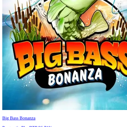
Big Bass Bonanza