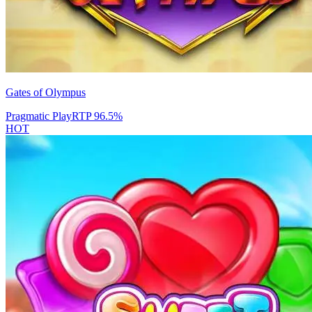
Gates of Olympus
Pragmatic Play
RTP
96.5
%
HOT