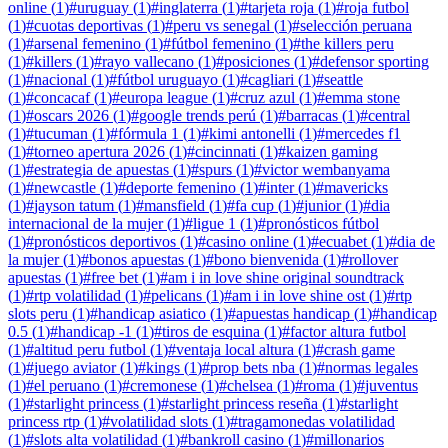
online
(
1
)
#
uruguay
(
1
)
#
inglaterra
(
1
)
#
tarjeta roja
(
1
)
#
roja futbol
(
1
)
#
cuotas deportivas
(
1
)
#
peru vs senegal
(
1
)
#
selección peruana
(
1
)
#
arsenal femenino
(
1
)
#
fútbol femenino
(
1
)
#
the killers peru
(
1
)
#
killers
(
1
)
#
rayo vallecano
(
1
)
#
posiciones
(
1
)
#
defensor sporting
(
1
)
#
nacional
(
1
)
#
fútbol uruguayo
(
1
)
#
cagliari
(
1
)
#
seattle
(
1
)
#
concacaf
(
1
)
#
europa league
(
1
)
#
cruz azul
(
1
)
#
emma stone
(
1
)
#
oscars 2026
(
1
)
#
google trends perú
(
1
)
#
barracas
(
1
)
#
central
(
1
)
#
tucuman
(
1
)
#
fórmula 1
(
1
)
#
kimi antonelli
(
1
)
#
mercedes f1
(
1
)
#
torneo apertura 2026
(
1
)
#
cincinnati
(
1
)
#
kaizen gaming
(
1
)
#
estrategia de apuestas
(
1
)
#
spurs
(
1
)
#
victor wembanyama
(
1
)
#
newcastle
(
1
)
#
deporte femenino
(
1
)
#
inter
(
1
)
#
mavericks
(
1
)
#
jayson tatum
(
1
)
#
mansfield
(
1
)
#
fa cup
(
1
)
#
junior
(
1
)
#
dia
internacional de la mujer
(
1
)
#
ligue 1
(
1
)
#
pronósticos fútbol
(
1
)
#
pronósticos deportivos
(
1
)
#
casino online
(
1
)
#
ecuabet
(
1
)
#
dia de
la mujer
(
1
)
#
bonos apuestas
(
1
)
#
bono bienvenida
(
1
)
#
rollover
apuestas
(
1
)
#
free bet
(
1
)
#
am i in love shine original soundtrack
(
1
)
#
rtp volatilidad
(
1
)
#
pelicans
(
1
)
#
am i in love shine ost
(
1
)
#
rtp
slots peru
(
1
)
#
handicap asiatico
(
1
)
#
apuestas handicap
(
1
)
#
handicap
0.5
(
1
)
#
handicap -1
(
1
)
#
tiros de esquina
(
1
)
#
factor altura futbol
(
1
)
#
altitud peru futbol
(
1
)
#
ventaja local altura
(
1
)
#
crash game
(
1
)
#
juego aviator
(
1
)
#
kings
(
1
)
#
prop bets nba
(
1
)
#
normas legales
(
1
)
#
el peruano
(
1
)
#
cremonese
(
1
)
#
chelsea
(
1
)
#
roma
(
1
)
#
juventus
(
1
)
#
starlight princess
(
1
)
#
starlight princess reseña
(
1
)
#
starlight
princess rtp
(
1
)
#
volatilidad slots
(
1
)
#
tragamonedas volatilidad
(
1
)
#
slots alta volatilidad
(
1
)
#
bankroll casino
(
1
)
#
millonarios