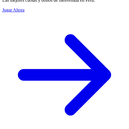
Las mejores cuotas y bonos de bienvenida en Perú.
Jugar Ahora