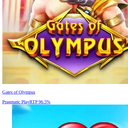
Gates of Olympus
Pragmatic Play
RTP
96.5
%