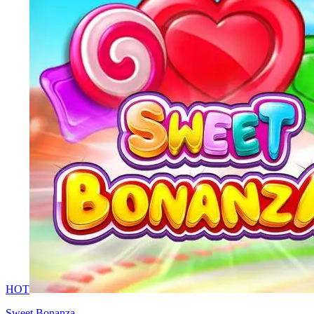
HOT
Sweet Bonanza