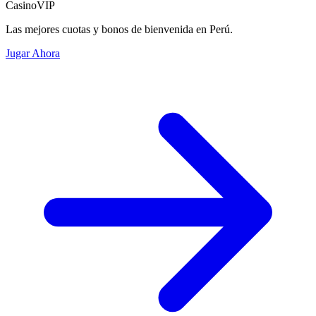
CasinoVIP
Las mejores cuotas y bonos de bienvenida en Perú.
Jugar Ahora